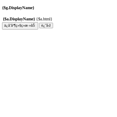
{$g.DisplayName}
{$a.DisplayName}
{$a.html}