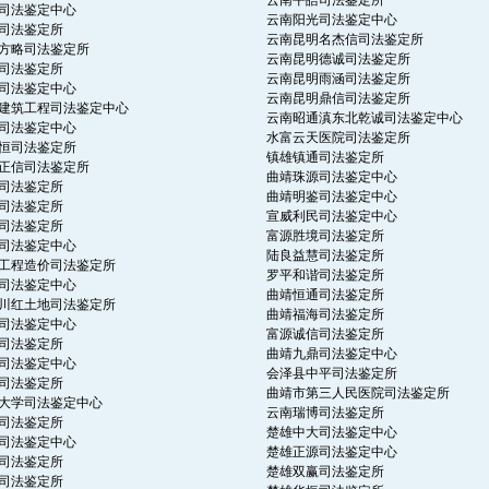
云南平皓司法鉴定所
司法鉴定中心
云南阳光司法鉴定中心
司法鉴定所
云南昆明名杰信司法鉴定所
方略司法鉴定所
云南昆明德诚司法鉴定所
司法鉴定所
云南昆明雨涵司法鉴定所
司法鉴定中心
云南昆明鼎信司法鉴定所
建筑工程司法鉴定中心
云南昭通滇东北乾诚司法鉴定中心
司法鉴定中心
水富云天医院司法鉴定所
恒司法鉴定所
镇雄镇通司法鉴定所
正信司法鉴定所
曲靖珠源司法鉴定中心
司法鉴定所
曲靖明鉴司法鉴定中心
司法鉴定所
宣威利民司法鉴定中心
司法鉴定所
富源胜境司法鉴定所
司法鉴定中心
陆良益慧司法鉴定所
工程造价司法鉴定所
罗平和谐司法鉴定所
司法鉴定中心
曲靖恒通司法鉴定所
川红土地司法鉴定所
曲靖福海司法鉴定所
司法鉴定中心
富源诚信司法鉴定所
司法鉴定所
曲靖九鼎司法鉴定中心
司法鉴定中心
会泽县中平司法鉴定所
司法鉴定所
曲靖市第三人民医院司法鉴定所
大学司法鉴定中心
云南瑞博司法鉴定所
司法鉴定所
楚雄中大司法鉴定中心
司法鉴定中心
楚雄正源司法鉴定中心
司法鉴定所
楚雄双赢司法鉴定所
司法鉴定所