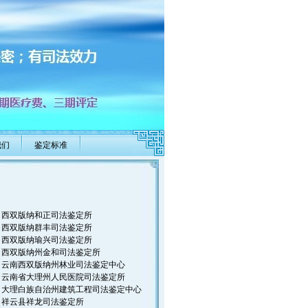
我们
鉴定标准
西双版纳和正司法鉴定所
西双版纳群丰司法鉴定所
西双版纳瑜兴司法鉴定所
西双版纳州金和司法鉴定所
云南西双版纳州林业司法鉴定中心
云南省大理州人民医院司法鉴定所
大理白族自治州建筑工程司法鉴定中心
祥云县祥龙司法鉴定所