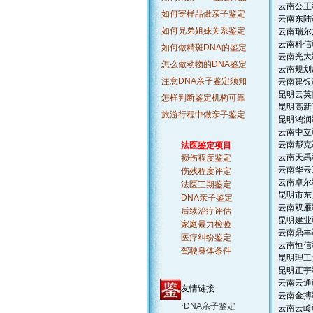
云南公正
如何寄样品做亲子鉴定
云南东陆
如何兄弟姐妹关系鉴定
云南瑞尔
云南科信
如何做精斑DNA的鉴定
云南光大
怎么做动物的DNA鉴定
云南规划
注意DNA亲子鉴定须知
云南建银
昆明云英
怎样判断鉴定机构可靠
昆明高新
旅游行程中做亲子鉴定
昆明鸿润
云南中立
云南帮克
法医鉴定项目
云南天禹
损伤程度鉴定
云南华云
伤残程度评定
云南卓尔
法医三期鉴定
昆明市东
DNA亲子鉴定
云南双雁
后续治疗评估
昆明建业
家庭暴力检验
云南鼎丰
医疗纠纷鉴定
云南恒信
驾驶身体条件
昆明理工
昆明正宇
云南云通
友情链接
云南金搏
·
DNA亲子鉴定
云南云岭