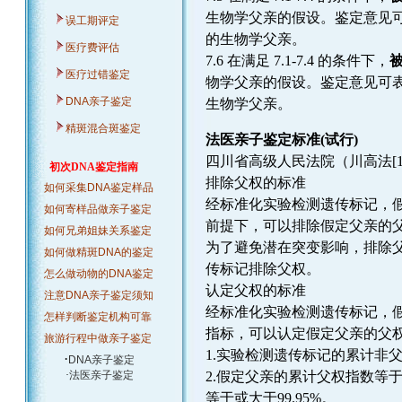
生物学父亲的假设。鉴定意见可
误工期评定
的生物学父亲。
医疗费评估
7.6 在满足 7.1-7.4 的条件下，
被
医疗过错鉴定
物学父亲的假设。鉴定意见可表
DNA亲子鉴定
生物学父亲。
精斑混合斑鉴定
法医亲子鉴定标准(试行)
四川省高级人民法院（川高法[19
初次DNA鉴定指南
排除父权的标准
如何采集DNA鉴定样品
经标准化实验检测遗传标记，
如何寄样品做亲子鉴定
前提下，可以排除假定父亲的
如何兄弟姐妹关系鉴定
为了避免潜在突变影响，排除
如何做精斑DNA的鉴定
传标记排除父权。
怎么做动物的DNA鉴定
认定父权的标准
注意DNA亲子鉴定须知
经标准化实验检测遗传标记，
怎样判断鉴定机构可靠
指标，可以认定假定父亲的父
旅游行程中做亲子鉴定
1.实验检测遗传标记的累计非父
·
DNA亲子鉴定
·
法医亲子鉴定
2.假定父亲的累计父权指数等
等于或大于99.95%。