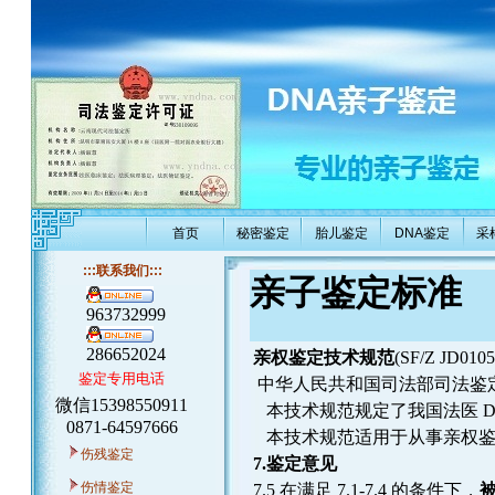
首页
秘密鉴定
胎儿鉴定
DNA鉴定
采
:::联系我们:::
亲子鉴定标准
963732999
286652024
亲权鉴定技术规范
(SF/Z JD010
鉴定专用电话
中华人民共和国司法部司法鉴
微信15398550911
本技术规范规定了我国法医 D
0871-64597666
本技术规范适用于从事亲权鉴定
伤残鉴定
7.鉴定意见
伤情鉴定
7.5 在满足 7.1-7.4 的条件下，
被