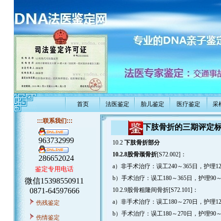
首页
法医鉴定
胎儿鉴定
医疗鉴定
采
:::联系我们:::
下肢骨折的三期评定
963732999
10.2
下肢骨折部分
10.2.8股骨颈骨折
[S72.002]：
286652024
a）非手术治疗：误工240～365日，护理12
鉴定专用电话
b）手术治疗：误工180～365日，护理90～
微信15398550911
0871-64597666
10.2.9股骨粗隆间骨折[S72.101]：
a）非手术治疗：误工180～270日，护理12
伤残鉴定
b）手术治疗：误工180～270日，护理90～
伤情鉴定