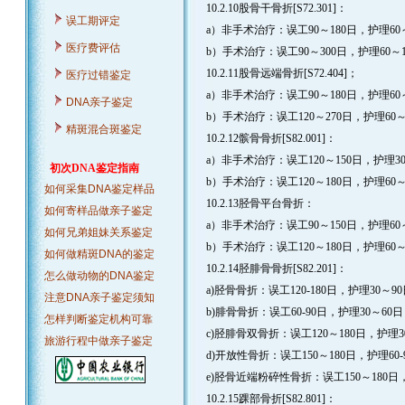
10.2.10股骨干骨折[S72.301]：
误工期评定
a）非手术治疗：误工90～180日，护理60～
医疗费评估
b）手术治疗：误工90～300日，护理60～1
10.2.11股骨远端骨折[S72.404]；
医疗过错鉴定
a）非手术治疗：误工90～180日，护理60～
DNA亲子鉴定
b）手术治疗：误工120～270日，护理60～
精斑混合斑鉴定
10.2.12髌骨骨折[S82.001]：
a）非手术治疗：误工120～150日，护理30
初次DNA鉴定指南
b）手术治疗：误工120～180日，护理60～
如何采集DNA鉴定样品
10.2.13胫骨平台骨折：
如何寄样品做亲子鉴定
a）非手术治疗：误工90～150日，护理60
如何兄弟姐妹关系鉴定
b）手术治疗：误工120～180日，护理60～
如何做精斑DNA的鉴定
10.2.14胫腓骨骨折[S82.201]：
怎么做动物的DNA鉴定
a)胫骨骨折：误工120-180日，护理30～90
注意DNA亲子鉴定须知
b)腓骨骨折：误工60-90日，护理30～60
怎样判断鉴定机构可靠
c)胫腓骨双骨折：误工120～180日，护理3
旅游行程中做亲子鉴定
d)开放性骨折：误工150～180日，护理60-
e)胫骨近端粉碎性骨折：误工150～180日，
10.2.15踝部骨折[S82.801]：