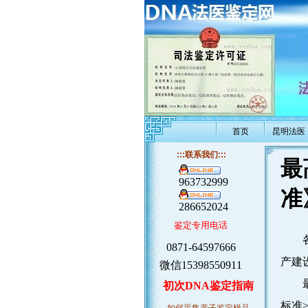
首页
昆明法医
:::联系我们:::
最
963732999
准
286652024
鉴定专用电话
各省
0871-64597666
产建
微信15398550911
最高
初次DNA鉴定指南
标准