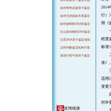
如何采集亲子鉴定样品
201
如何寄样品做亲子鉴定
行）》
如何兄弟姐妹关系鉴定
用《
如何做精斑DNA的鉴定
一、
怎么做动物的DNA鉴定
程度
注意DNA亲子鉴定须知
标准
怎样判断鉴定机构可靠
二、
旅游行程中做亲子鉴定
准》
三、
适用
变更
四、
对外
友情链接
五、