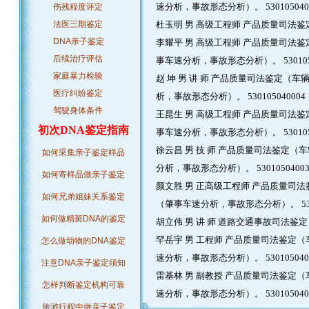
速分析，事故形态分析）。 530105040
伤残程度评定
法医三期鉴定
杜玉明 男 高级工程师 产品质量司法鉴定（
DNA亲子鉴定
李耀平 男 高级工程师 产品质量司
后续治疗评估
事车速分析，事故形态分析）。 5301050
家庭暴力检验
赵 坤 男 讲 师 产品质量司法鉴定
医疗纠纷鉴定
析，事故形态分析）。 530105040004
驾驶身体条件
王昆生 男 高级工程师 产品质量司
初次DNA鉴定指南
事车速分析，事故形态分析）。 5301050
徐云昌 男 技 师 产品质量司法鉴定
如何采集亲子鉴定样品
分析，事故形态分析）。 53010504003
如何寄样品做亲子鉴定
颜文胜 男 正高级工程师 产品质量
如何兄弟姐妹关系鉴定
（肇事车速分析，事故形态分析）。 5301
如何做精斑DNA的鉴定
胡立伟 男 讲 师 道路交通事故司法鉴定（
罕岳宇 男 工程师 产品质量司法鉴
怎么做动物的DNA鉴定
速分析，事故形态分析）。 530105040
注意DNA亲子鉴定须知
雷基林 男 副教授 产品质量司法鉴
怎样判断鉴定机构可靠
速分析，事故形态分析）。 530105040
旅游行程中做亲子鉴定