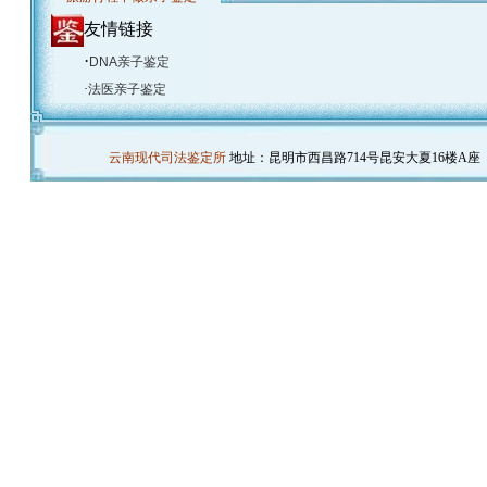
友情链接
·
DNA亲子鉴定
·
法医亲子鉴定
云南现代司法鉴定所
地址：昆明市西昌路714号昆安大夏16楼A座（云大医